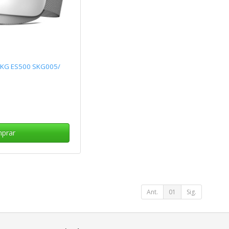
SKG ES500 SKG005/
prar
Ant.
01
Sig.