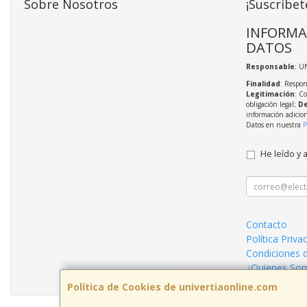
Sobre Nosotros
¡Suscríbet
INFORMA
DATOS
Responsable
: U
Finalidad
: Respon
Legitimación
: C
obligación legal;
De
información adicio
Datos en nuestra
P
He leído y 
Contacto
Política Priva
Condiciones 
¿Quienes So
Política de Cookies de univertiaonline.com