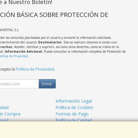
e a Nuestro Boletín!
CIÓN BÁSICA SOBRE PROTECCIÓN DE
NIVERTIA, S.L.
der las consultas planteadas por el usuario y enviarle la información solicitada;
onsentimiento del usuario;
Destinatarios
: Solo se realizan cesiones si existe una
rechos
: Acceder, rectificar y suprimir, así como otros derechos, como se indica en la
nal;
Información Adicional
: Puede consultar la información completa de Protección de
olítica de Privacidad
.
acepto la
Política de Privacidad
.
Enviar
Información Legal
cidad
Política de Cookies
de Compra
Formas de Pago
mos?
Política de Calidad