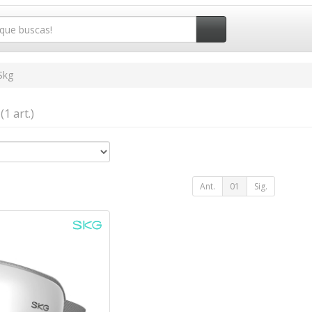
Skg
g
(1 art.)
Ant.
01
Sig.