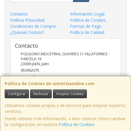
Contacto
Información Legal
Política Privacidad
Política de Cookies
Condiciones de Compra
Formas de Pago
¿Quienes Somos?
Política de Calidad
Contacto
POLIGONO INDUSTRIAL OLIVARES C/ VILLATORRES -
PARCELA 19
23009
JAEN
,
Jaén
953962075
ventas@univertia.es
Política de Cookies de univertiaonline.com
Configurar
Rechazar
Aceptar Cookies
Horario
09:30 -14:00 Y 16:30- 20:00 HORAS
Utilizamos cookies propias y de terceros para mejorar nuestros
servicios.
Puede obtener más información, o bien conocer cómo cambiar
la configuración, en nuestra
Política de Cookies
.
, , , , España. - C.I.F.: B23639248 - Tfno: