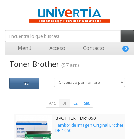
Menú
Acceso
Contacto
0
Toner Brother
(57 art.)
Filtro
Ant.
01
02
Sig.
BROTHER - DR1050
Tambor de Imagen Original Brother
DR-1050