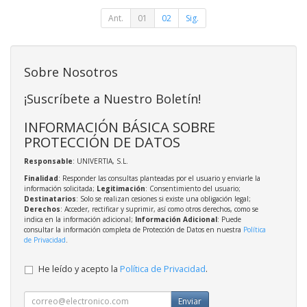
Ant.
01
02
Sig.
Sobre Nosotros
¡Suscríbete a Nuestro Boletín!
INFORMACIÓN BÁSICA SOBRE
PROTECCIÓN DE DATOS
Responsable
: UNIVERTIA, S.L.
Finalidad
: Responder las consultas planteadas por el usuario y enviarle la
información solicitada;
Legitimación
: Consentimiento del usuario;
Destinatarios
: Solo se realizan cesiones si existe una obligación legal;
Derechos
: Acceder, rectificar y suprimir, así como otros derechos, como se
indica en la información adicional;
Información Adicional
: Puede
consultar la información completa de Protección de Datos en nuestra
Política
de Privacidad
.
He leído y acepto la
Política de Privacidad
.
Enviar