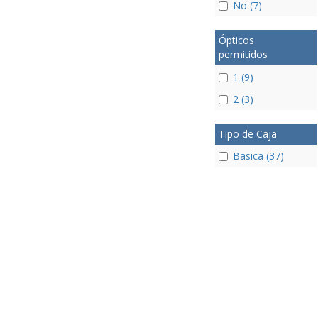
No (7)
Ópticos
permitidos
1 (9)
2 (3)
Tipo de Caja
Basica (37)