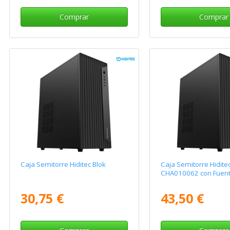
Comprar
Comprar
Caja Semitorre Hiditec Blok
Caja Semitorre Hidit
CHA010062 con Fuen
30,75 €
43,50 €