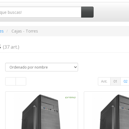
es
Cajas - Torres
s
(37 art.)
Ant.
01
02