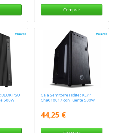
Comprar
ec BLOK PSU
Caja Semitorre Hiditec KLYP
te 500W
Cha010017 con Fuente 500W
44,25 €