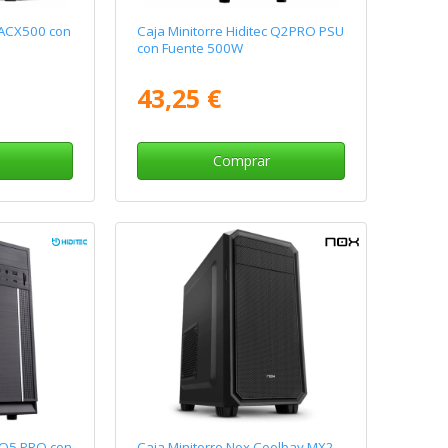
 ACX500 con
Caja Minitorre Hiditec Q2PRO PSU
con Fuente 500W
43,25 €
Comprar
c Q5 PRO con
Caja Minitorre Nox Coolbay MX2