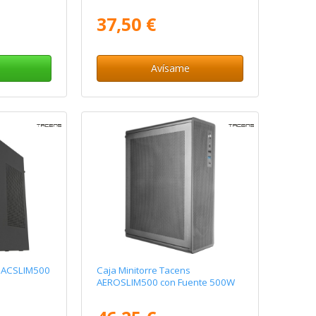
37,50 €
Avísame
s ACSLIM500
Caja Minitorre Tacens
AEROSLIM500 con Fuente 500W