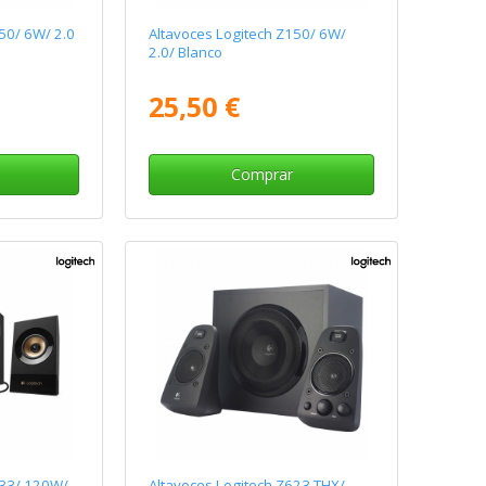
50/ 6W/ 2.0
Altavoces Logitech Z150/ 6W/
2.0/ Blanco
25,50 €
Comprar
533/ 120W/
Altavoces Logitech Z623 THX/