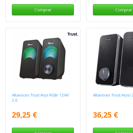
Comprar
Comprar
Altavoces Trust Arys RGB/ 12W/
Altavoces Trust Arys/
2.0
29,25 €
36,25 €