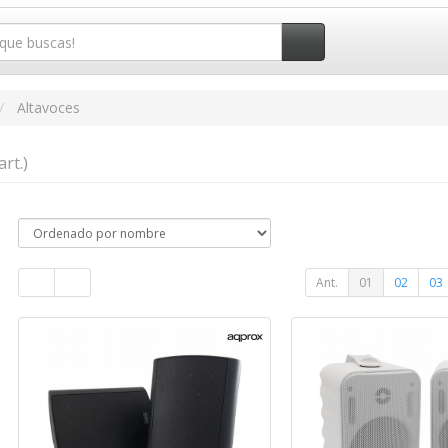
Altavoces
art.)
Ant.
01
02
03