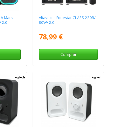
th Mars
Altavoces Fonestar CLASS-220B/
 2.0
80W/ 2.0
78,99 €
Comprar