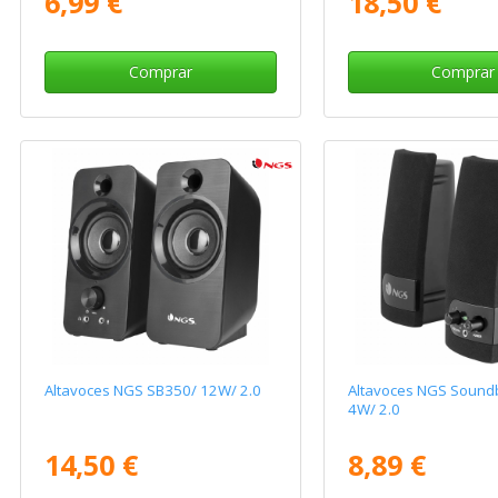
6,99 €
18,50 €
Comprar
Comprar
Altavoces NGS SB350/ 12W/ 2.0
Altavoces NGS Sound
4W/ 2.0
14,50 €
8,89 €