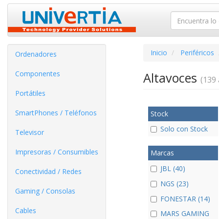
Inicio
Periféricos
Ordenadores
Componentes
Altavoces
(139 
Portátiles
SmartPhones / Teléfonos
Stock
Solo con Stock
Televisor
Impresoras / Consumibles
Marcas
JBL (40)
Conectividad / Redes
NGS (23)
Gaming / Consolas
FONESTAR (14)
Cables
MARS GAMING