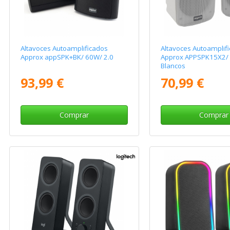
Altavoces Autoamplificados
Altavoces Autoamplif
Approx appSPK+BK/ 60W/ 2.0
Approx APPSPK15X2/ 
Blancos
93,99 €
70,99 €
Comprar
Comprar