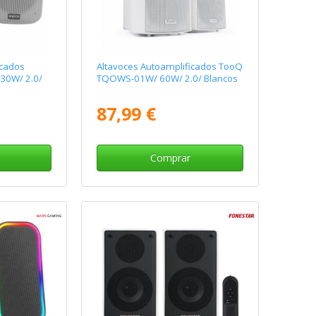
icados
Altavoces Autoamplificados TooQ
30W/ 2.0/
TQOWS-01W/ 60W/ 2.0/ Blancos
87,99 €
Comprar