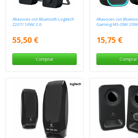
Altavoces con Bluetooth Logitech
Altavoces con Bluetoo
Z207/ 10W/ 2.0
Gaming MS-OM/ 20W/
55,50 €
15,75 €
Comprar
Comprar