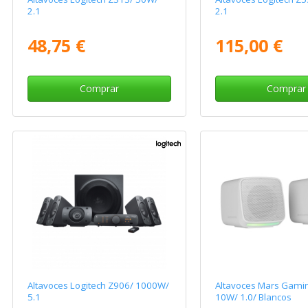
2.1
2.1
48,75 €
115,00 €
Comprar
Comprar
Altavoces Logitech Z906/ 1000W/
Altavoces Mars Gami
5.1
10W/ 1.0/ Blancos