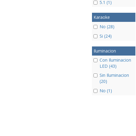
5.1 (1)
Karaoke
No (28)
Si (24)
Iluminacion
Con Iluminacion
LED (43)
Sin Iluminacion
(20)
No (1)