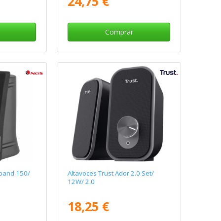
24,75 €
Comprar
band 150/
Altavoces Trust Ador 2.0 Set/
12W/ 2.0
18,25 €