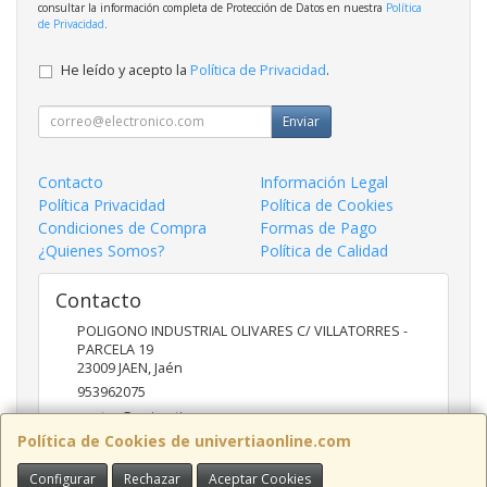
consultar la información completa de Protección de Datos en nuestra
Política
de Privacidad
.
He leído y acepto la
Política de Privacidad
.
Enviar
Contacto
Información Legal
Política Privacidad
Política de Cookies
Condiciones de Compra
Formas de Pago
¿Quienes Somos?
Política de Calidad
Contacto
POLIGONO INDUSTRIAL OLIVARES C/ VILLATORRES -
PARCELA 19
23009
JAEN
,
Jaén
953962075
ventas@univertia.es
Política de Cookies de univertiaonline.com
Configurar
Rechazar
Aceptar Cookies