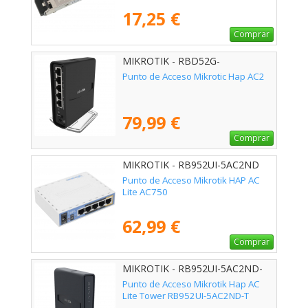
17,25 €
Comprar
MIKROTIK - RBD52G-
5HACD2HND-TC
Punto de Acceso Mikrotic Hap AC2
79,99 €
Comprar
MIKROTIK - RB952UI-5AC2ND
Punto de Acceso Mikrotik HAP AC
Lite AC750
62,99 €
Comprar
MIKROTIK - RB952UI-5AC2ND-
TC
Punto de Acceso Mikrotik Hap AC
Lite Tower RB952UI-5AC2ND-T