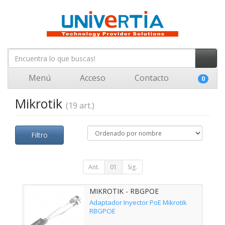
Menú
Acceso
Contacto
0
Mikrotik
(19 art.)
Filtro
Ant.
01
Sig.
MIKROTIK - RBGPOE
Adaptador Inyector PoE Mikrotik
RBGPOE