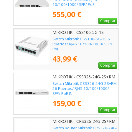
10/100/1000/ SFP/ PoE
555,00 €
Comprar
MIKROTIK - CSS106-5G-1S
Switch Mikrotik CSS106-5G-1S 6
Puertos/ RJ45 10/100/1000/ SFP/
PoE
43,99 €
Comprar
MIKROTIK - CSS326-24G-2S+RM
Switch Mikrotik CSS326-24G-2S+RM
26 Puertos/ RJ45 10/100/1000/
SFP/ PoE IN
159,00 €
Comprar
MIKROTIK - CRS326-24G-2S+RM
Switch Router Mikrotik CRS326-24G-