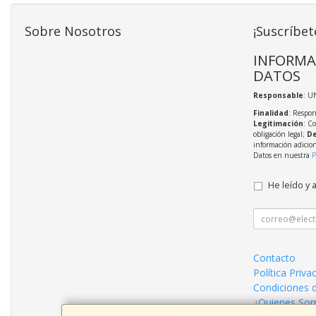
Sobre Nosotros
¡Suscríbet
INFORMA
DATOS
Responsable
: U
Finalidad
: Respon
Legitimación
: C
obligación legal;
De
información adicio
Datos en nuestra
P
He leído y 
Contacto
Política Priva
Condiciones 
¿Quienes So