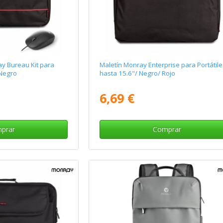
ay Bureau Kit para
Maletín Monray Enterprise para Portátil
 Negro
hasta 15.6"/ Negro/ Rojo
6,69 €
prar
Comprar