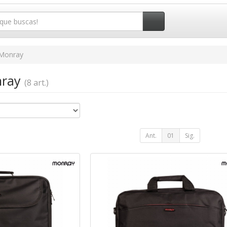
Monray
nray
(8 art.)
Ant.
01
Sig.