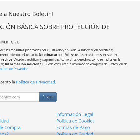
e a Nuestro Boletín!
CIÓN BÁSICA SOBRE PROTECCIÓN DE
NIVERTIA, S.L.
der las consultas planteadas por el usuario y enviarle la información solicitada;
onsentimiento del usuario;
Destinatarios
: Solo se realizan cesiones si existe una
rechos
: Acceder, rectificar y suprimir, así como otros derechos, como se indica en la
nal;
Información Adicional
: Puede consultar la información completa de Protección de
olítica de Privacidad
.
acepto la
Política de Privacidad
.
Enviar
Información Legal
cidad
Política de Cookies
de Compra
Formas de Pago
mos?
Política de Calidad