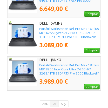
64GB/ 1TB SSD/ 16"/ RTX Pro 3000
Blackwell/ Win11 Pro
6.649,00 €
Comprar
DELL - 5VMN8
Portátil Workstation Dell Pro Max 16 Plus
MC16255 Ryzen AI 7 PRO 350/ 32GB/
1TB SSD/ 16"/ RTX Pro 1000 Blackwell/
Win11 Pro
3.089,00 €
Comprar
DELL - J8NKG
Portátil Workstation Dell Pro Max 18 Plus
MB18250 Intel Core Ultra 7-265HX/
32GB/ 1TB SSD/ RTX Pro 2000 Blackwell/
18"/ Win11 Pro
3.989,00 €
Comprar
Ant.
01
Sig.