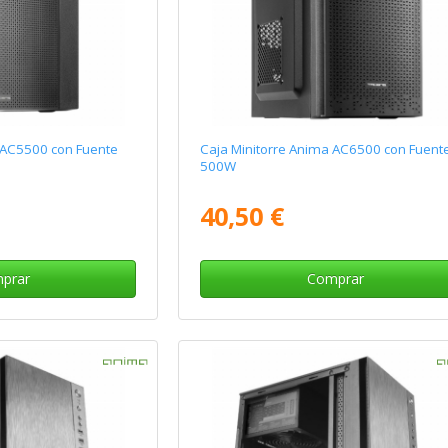
 AC5500 con Fuente
Caja Minitorre Anima AC6500 con Fuent
500W
40,50 €
prar
Comprar