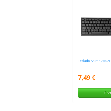
Teclado Anima AK02
7,49 €
Com