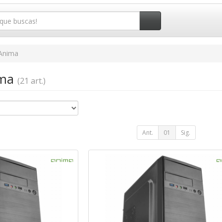
Anima
ima
(21 art.)
Ant.
01
Sig.