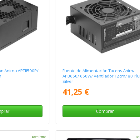
ón Anima APTII500P/
Fuente de Alimentación Tacens Anima
m
APB650/ 650W/ Ventilador 12cm/ 80 Plu
Silver
41,25 €
prar
Comprar