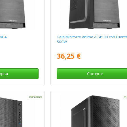
 AC4
Caja Minitorre Anima AC4500 con Fuent
500W
36,25 €
prar
Comprar