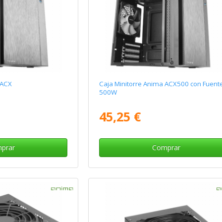
 ACX
Caja Minitorre Anima ACX500 con Fuent
500W
45,25 €
prar
Comprar