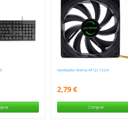
ES
Ventilador Anima AF12/ 12cm
2,79 €
prar
Comprar