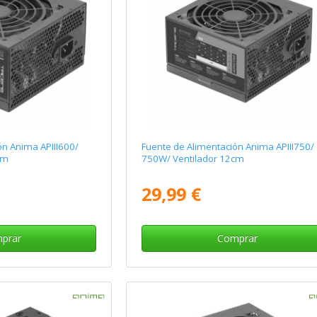
ón Anima APIII600/
Fuente de Alimentación Anima APIII750/
cm
750W/ Ventilador 12cm
29,99 €
prar
Comprar