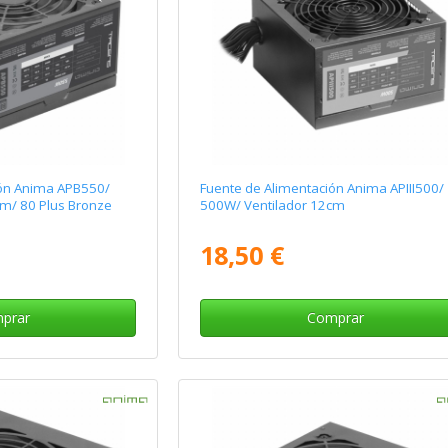
ión Anima APB550/
Fuente de Alimentación Anima APIII500/
m/ 80 Plus Bronze
500W/ Ventilador 12cm
18,50 €
prar
Comprar