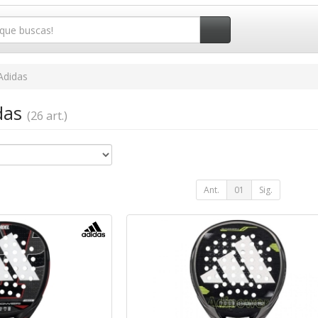
Adidas
idas
(26 art.)
Ant.
01
Sig.