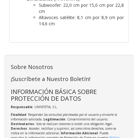
Subwoofer: 22,0 cm por 15,0 cm por 22,8
cm
Altavoces satélite: 8,1 cm por 8,9 cm por
14,6 cm
Sobre Nosotros
¡Suscríbete a Nuestro Boletín!
INFORMACIÓN BÁSICA SOBRE
PROTECCIÓN DE DATOS
Responsable
: UNIVERTIA, S.L.
Finalidad
: Responder las consultas planteadas por el usuario y enviarle la
información solicitada;
Legitimación
: Consentimiento del usuario;
Destinatarios
: Solo se realizan cesiones si existe una obligación legal;
Derechos
: Acceder, rectificar y suprimir, así como otros derechos, como se
indica en la información adicional;
Información Adicional
: Puede
consultar la información completa de Protección de Datos en nuestra
Política