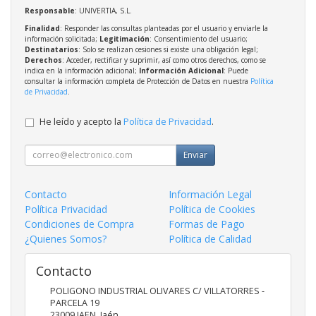
Responsable
: UNIVERTIA, S.L.
Finalidad
: Responder las consultas planteadas por el usuario y enviarle la
información solicitada;
Legitimación
: Consentimiento del usuario;
Destinatarios
: Solo se realizan cesiones si existe una obligación legal;
Derechos
: Acceder, rectificar y suprimir, así como otros derechos, como se
indica en la información adicional;
Información Adicional
: Puede
consultar la información completa de Protección de Datos en nuestra
Política
de Privacidad
.
He leído y acepto la
Política de Privacidad
.
Enviar
Contacto
Información Legal
Política Privacidad
Política de Cookies
Condiciones de Compra
Formas de Pago
¿Quienes Somos?
Política de Calidad
Contacto
POLIGONO INDUSTRIAL OLIVARES C/ VILLATORRES -
PARCELA 19
23009
JAEN
,
Jaén