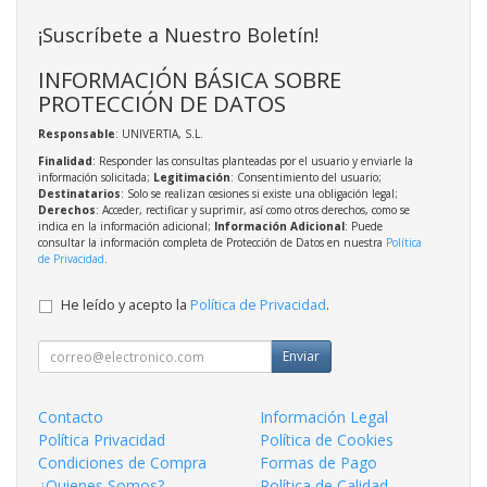
¡Suscríbete a Nuestro Boletín!
INFORMACIÓN BÁSICA SOBRE
PROTECCIÓN DE DATOS
Responsable
: UNIVERTIA, S.L.
Finalidad
: Responder las consultas planteadas por el usuario y enviarle la
información solicitada;
Legitimación
: Consentimiento del usuario;
Destinatarios
: Solo se realizan cesiones si existe una obligación legal;
Derechos
: Acceder, rectificar y suprimir, así como otros derechos, como se
indica en la información adicional;
Información Adicional
: Puede
consultar la información completa de Protección de Datos en nuestra
Política
de Privacidad
.
He leído y acepto la
Política de Privacidad
.
Enviar
Contacto
Información Legal
Política Privacidad
Política de Cookies
Condiciones de Compra
Formas de Pago
¿Quienes Somos?
Política de Calidad