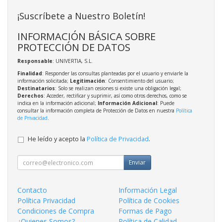
¡Suscríbete a Nuestro Boletín!
INFORMACIÓN BÁSICA SOBRE
PROTECCIÓN DE DATOS
Responsable
: UNIVERTIA, S.L.
Finalidad
: Responder las consultas planteadas por el usuario y enviarle la
información solicitada;
Legitimación
: Consentimiento del usuario;
Destinatarios
: Solo se realizan cesiones si existe una obligación legal;
Derechos
: Acceder, rectificar y suprimir, así como otros derechos, como se
indica en la información adicional;
Información Adicional
: Puede
consultar la información completa de Protección de Datos en nuestra
Política
de Privacidad
.
He leído y acepto la
Política de Privacidad
.
Enviar
Contacto
Información Legal
Política Privacidad
Política de Cookies
Condiciones de Compra
Formas de Pago
¿Quienes Somos?
Política de Calidad