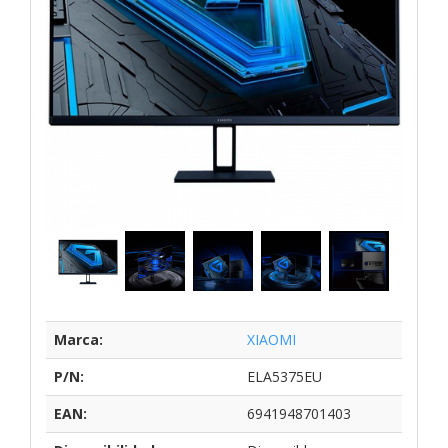
Marca:
XIAOMI
P/N:
ELA5375EU
EAN:
6941948701403