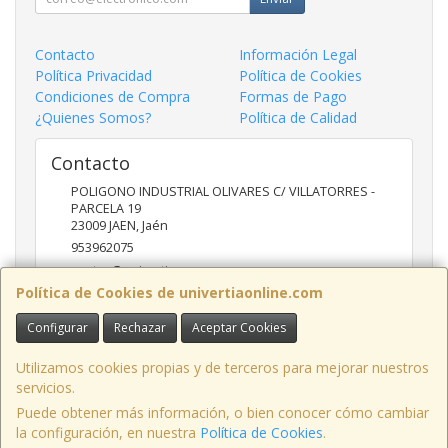
Contacto
Información Legal
Política Privacidad
Política de Cookies
Condiciones de Compra
Formas de Pago
¿Quienes Somos?
Política de Calidad
Contacto
POLIGONO INDUSTRIAL OLIVARES C/ VILLATORRES -
PARCELA 19
23009
JAEN
,
Jaén
953962075
ventas@univertia.es
Política de Cookies de univertiaonline.com
Configurar
Rechazar
Aceptar Cookies
Horario
09:30 -14:00 Y 16:30- 20:00 HORAS
Utilizamos cookies propias y de terceros para mejorar nuestros
servicios.
Puede obtener más información, o bien conocer cómo cambiar
la configuración, en nuestra
Política de Cookies
.
, , , , España. - C.I.F.: B23639248 - Tfno: