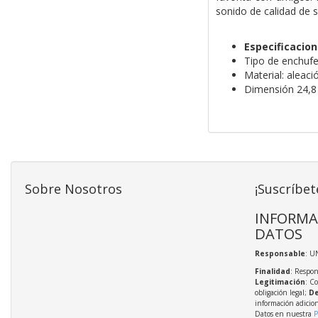
sonido de calidad de s
Especificacio
Tipo de enchufe
Material: aleaci
Dimensión 24,8
Sobre Nosotros
¡Suscríbet
INFORMA
DATOS
Responsable
: U
Finalidad
: Respon
Legitimación
: C
obligación legal;
De
información adicio
Datos en nuestra
P