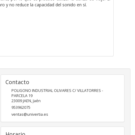
ro y no reduce la capacidad del sonido en sí.
Contacto
POLIGONO INDUSTRIAL OLIVARES C/ VILLATORRES -
PARCELA 19
23009
JAEN
,
Jaén
953962075
ventas@univertia.es
Horario