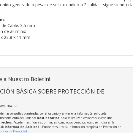
onido generado a pesar de ser extendido a 2 salidas, sigue siendo cla
nes
 de Cable: 3,5 mm
ón de aluminio
 x 23,8 x 11 mm
e a Nuestro Boletín!
CIÓN BÁSICA SOBRE PROTECCIÓN DE
NIVERTIA, S.L.
der las consultas planteadas por el usuario y enviarle la información solicitada;
onsentimiento del usuario;
Destinatarios
: Solo se realizan cesiones si existe una
rechos
: Acceder, rectificar y suprimir, así como otros derechos, como se indica en la
nal;
Información Adicional
: Puede consultar la información completa de Protección de
olítica de Privacidad
.