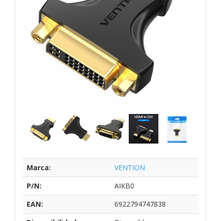
Marca:
VENTION
P/N:
AIKB0
EAN:
6922794747838