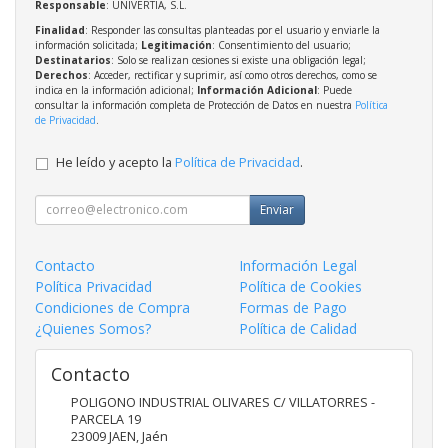
Responsable
: UNIVERTIA, S.L.
Finalidad
: Responder las consultas planteadas por el usuario y enviarle la
información solicitada;
Legitimación
: Consentimiento del usuario;
Destinatarios
: Solo se realizan cesiones si existe una obligación legal;
Derechos
: Acceder, rectificar y suprimir, así como otros derechos, como se
indica en la información adicional;
Información Adicional
: Puede
consultar la información completa de Protección de Datos en nuestra
Política
de Privacidad
.
He leído y acepto la
Política de Privacidad
.
Enviar
Contacto
Información Legal
Política Privacidad
Política de Cookies
Condiciones de Compra
Formas de Pago
¿Quienes Somos?
Política de Calidad
Contacto
POLIGONO INDUSTRIAL OLIVARES C/ VILLATORRES -
PARCELA 19
23009
JAEN
,
Jaén