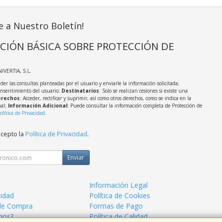
e a Nuestro Boletín!
CIÓN BÁSICA SOBRE PROTECCIÓN DE
NIVERTIA, S.L.
der las consultas planteadas por el usuario y enviarle la información solicitada;
onsentimiento del usuario;
Destinatarios
: Solo se realizan cesiones si existe una
rechos
: Acceder, rectificar y suprimir, así como otros derechos, como se indica en la
nal;
Información Adicional
: Puede consultar la información completa de Protección de
olítica de Privacidad
.
acepto la
Política de Privacidad
.
Enviar
Información Legal
cidad
Política de Cookies
de Compra
Formas de Pago
mos?
Política de Calidad