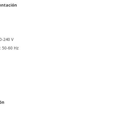
entación
00-240 V
: 50-60 Hz
ón