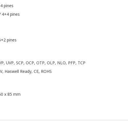
4 pines
V 4+4 pines
6+2 pines
VP, UVP, SCP, OCP, OTP, OLP, NLO, PFP, TCP
2V, Haswell Ready, CE, ROHS
60 x 85 mm