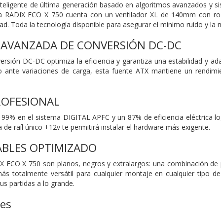
nteligente de última generación basado en algoritmos avanzados y si
a RADIX ECO X 750 cuenta con un ventilador XL de 140mm con rod
ad. Toda la tecnología disponible para asegurar el mínimo ruido y la m
 AVANZADA DE CONVERSIÓN DC-DC
ersión DC-DC optimiza la eficiencia y garantiza una estabilidad y a
so ante variaciones de carga, esta fuente ATX mantiene un rendimi
PROFESIONAL
l 99% en el sistema DIGITAL APFC y un 87% de eficiencia eléctrica log
de raíl único +12v te permitirá instalar el hardware más exigente.
ABLES OPTIMIZADO
X ECO X 750 son planos, negros y extralargos: una combinación de p
s totalmente versátil para cualquier montaje en cualquier tipo de 
us partidas a lo grande.
nes