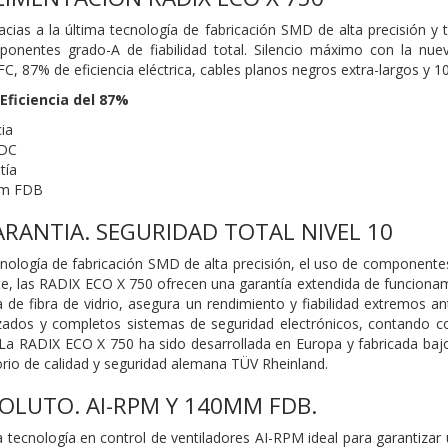
acias a la última tecnología de fabricación SMD de alta precisión 
mponentes grado-A de fiabilidad total. Silencio máximo con la n
C, 87% de eficiencia eléctrica, cables planos negros extra-largos y 1
Eficiencia del 87%
ia
-DC
tía
mm FDB
ARANTIA. SEGURIDAD TOTAL NIVEL 10
ecnología de fabricación SMD de alta precisión, el uso de componente
ente, las RADIX ECO X 750 ofrecen una garantía extendida de funciona
de fibra de vidrio, asegura un rendimiento y fiabilidad extremos a
zados y completos sistemas de seguridad electrónicos, contando 
a RADIX ECO X 750 ha sido desarrollada en Europa y fabricada bajo 
orio de calidad y seguridad alemana TÜV Rheinland.
SOLUTO. AI-RPM Y 140MM FDB.
a tecnología en control de ventiladores AI-RPM ideal para garantiza