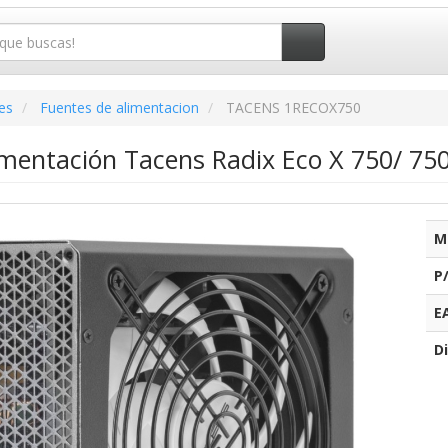
es
Fuentes de alimentacion
TACENS 1RECOX750
imentación Tacens Radix Eco X 750/ 75
M
P
E
Di