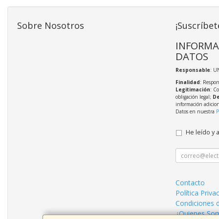
Sobre Nosotros
¡Suscríbet
INFORMA
DATOS
Responsable
: U
Finalidad
: Respon
Legitimación
: C
obligación legal;
De
información adicio
Datos en nuestra
P
He leído y 
Contacto
Política Priva
Condiciones 
¿Quienes So