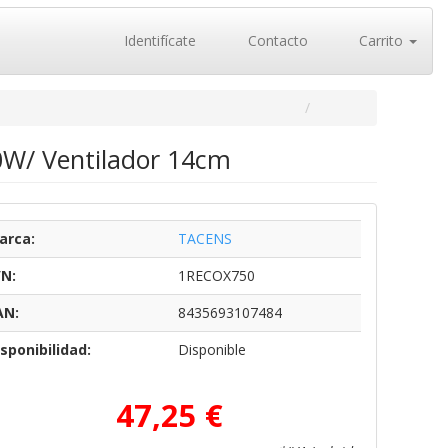
Identifícate
Contacto
Carrito
0W/ Ventilador 14cm
arca:
TACENS
/N:
1RECOX750
AN:
8435693107484
sponibilidad:
Disponible
47,25 €