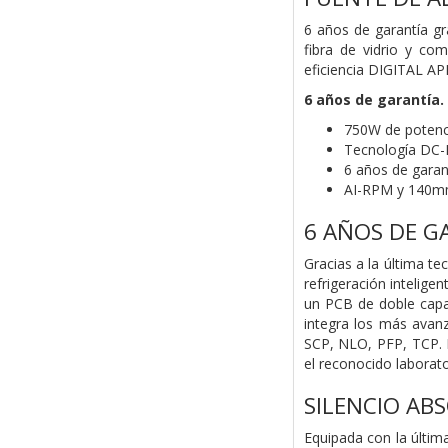
6 años de garantía gr
fibra de vidrio y co
eficiencia DIGITAL APF
6 años de garantía. 
750W de potenc
Tecnología DC
6 años de garan
AI-RPM y 140
6 AÑOS DE G
Gracias a la última t
refrigeración intelig
un PCB de doble capa 
integra los más avan
SCP, NLO, PFP, TCP. L
el reconocido laborat
SILENCIO AB
Equipada con la últim