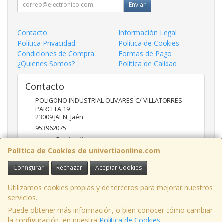
Enviar
Contacto
Información Legal
Política Privacidad
Política de Cookies
Condiciones de Compra
Formas de Pago
¿Quienes Somos?
Política de Calidad
Contacto
POLIGONO INDUSTRIAL OLIVARES C/ VILLATORRES -
PARCELA 19
23009
JAEN
,
Jaén
953962075
ventas@univertia.es
Política de Cookies de univertiaonline.com
Configurar
Rechazar
Aceptar Cookies
Horario
09:30 -14:00 Y 16:30- 20:00 HORAS
Utilizamos cookies propias y de terceros para mejorar nuestros
servicios.
Puede obtener más información, o bien conocer cómo cambiar
la configuración, en nuestra
Política de Cookies
.