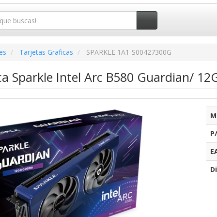
es
Tarjetas Graficas
SPARKLE 1A1-S00427300G
ica Sparkle Intel Arc B580 Guardian/ 
M
P
E
Di