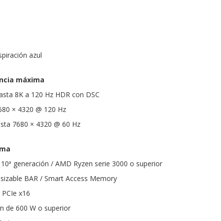
spiración azul
encia máxima
asta 8K a 120 Hz HDR con DSC
7680 × 4320 @ 120 Hz
hasta 7680 × 4320 @ 60 Hz
ema
 10ª generación / AMD Ryzen serie 3000 o superior
esizable BAR / Smart Access Memory
 PCIe x16
n de 600 W o superior