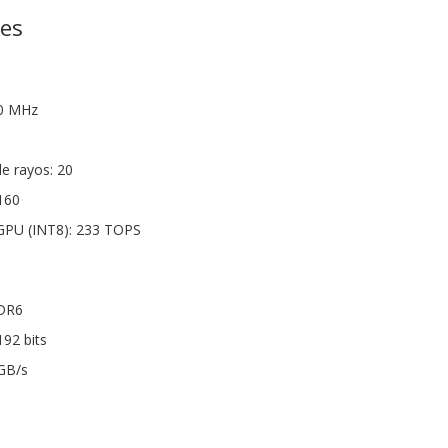
nes
70 MHz
e rayos: 20
160
GPU (INT8): 233 TOPS
DDR6
192 bits
GB/s