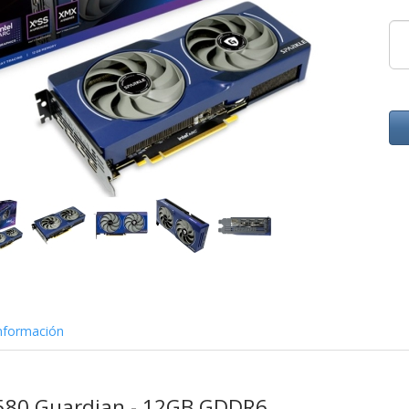
nformación
B580 Guardian - 12GB GDDR6