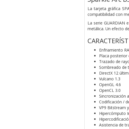
La tarjeta gráfica S
compatibilidad con m
La serie GUARDIAN eq
metálica. Un efecto de
CARACTERÍST
Enfriamiento R
Placa posterior 
Trazado de ray
Sombreado de ta
DirectX 12 últi
Vulcano 1.3
OpenGL 4.6
OpenCL 3.0
Sincronización 
Codificación / d
VP9 Bitstream y
Hipercómputo In
Hipercodificació
Asistencia de tr