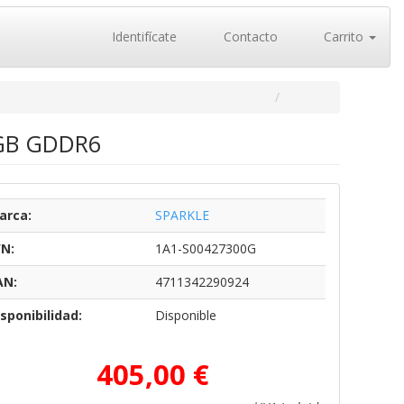
Identifícate
Contacto
Carrito
12GB GDDR6
arca:
SPARKLE
/N:
1A1-S00427300G
AN:
4711342290924
sponibilidad:
Disponible
405,00 €