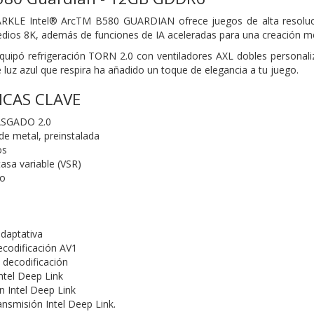
PARKLE Intel® ArcTM B580 GUARDIAN ofrece juegos de alta resoluc
edios 8K, además de funciones de IA aceleradas para una creación 
uipó refrigeración TORN 2.0 con ventiladores AXL dobles personali
 luz azul que respira ha añadido un toque de elegancia a tu juego.
ICAS CLAVE
ASGADO 2.0
de metal, preinstalada
os
sa variable (VSR)
mo
adaptativa
ecodificación AV1
 decodificación
tel Deep Link
n Intel Deep Link
ansmisión Intel Deep Link.