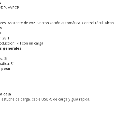
s
A2DP, AVRCP
bres. Asistente de voz. Sincronización automática. Control táctil. Al
a
h
l: 28H
oducción: 7H con un carga
as generales
z: Sí
tica: Sí
 peso
a caja
, estuche de carga, cable USB-C de carga y guía rápida.