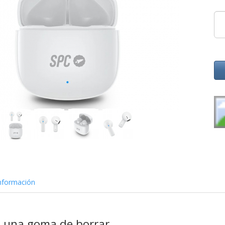
nformación
 una goma de borrar