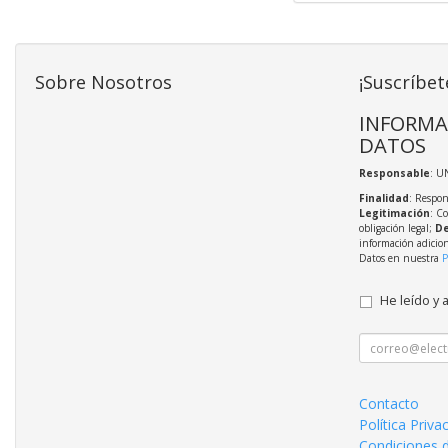
Sobre Nosotros
¡Suscríbet
INFORMA
DATOS
Responsable
: U
Finalidad
: Respon
Legitimación
: C
obligación legal;
De
información adicio
Datos en nuestra
P
He leído y 
Contacto
Política Priva
Condiciones 