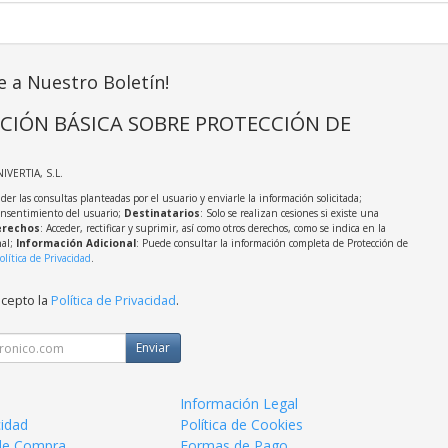
e a Nuestro Boletín!
CIÓN BÁSICA SOBRE PROTECCIÓN DE
NIVERTIA, S.L.
der las consultas planteadas por el usuario y enviarle la información solicitada;
onsentimiento del usuario;
Destinatarios
: Solo se realizan cesiones si existe una
rechos
: Acceder, rectificar y suprimir, así como otros derechos, como se indica en la
nal;
Información Adicional
: Puede consultar la información completa de Protección de
olítica de Privacidad
.
acepto la
Política de Privacidad
.
Enviar
Información Legal
cidad
Política de Cookies
de Compra
Formas de Pago