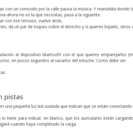
ras con un conocido por la calle pausa la música. Y reanúdala donde la
na ahora no es la que necesitas, pasa a la siguiente.
brar con ese temazo, vuelve atrás.
en, da un par de toques sobre el derecho y si quieres bajarlo, otros d
ulación al dispositivo bluetooth con el que quieres emparejarlos (m
oductor, en pocos segundos al sacarlos del estuche. Como debe ser.
tas.
n pistas
n una pequeña luz led azulada que indican que se están conectando p
 lo tiene para indicar, en blanco, que los auriculares están cargand
agará cuando haya completado la carga.