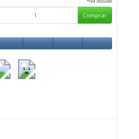
*IVA Incluido
Comprar
5 - 5
W