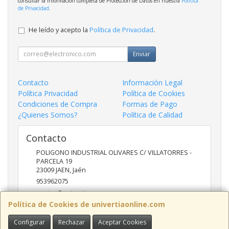
consultar la información completa de Protección de Datos en nuestra
Política
de Privacidad
.
He leído y acepto la
Política de Privacidad
.
Enviar
Contacto
Información Legal
Política Privacidad
Política de Cookies
Condiciones de Compra
Formas de Pago
¿Quienes Somos?
Política de Calidad
Contacto
POLIGONO INDUSTRIAL OLIVARES C/ VILLATORRES -
PARCELA 19
23009
JAEN
,
Jaén
953962075
ventas@univertia.es
Política de Cookies de univertiaonline.com
Configurar
Rechazar
Aceptar Cookies
Horario