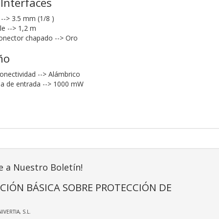
 Interfaces
 --> 3.5 mm (1/8 )
le --> 1,2 m
onector chapado --> Oro
ño
onectividad --> Alámbrico
a de entrada --> 1000 mW
e a Nuestro Boletín!
CIÓN BÁSICA SOBRE PROTECCIÓN DE
NIVERTIA, S.L.