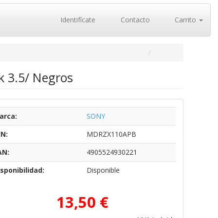
Identifícate
Contacto
Carrito
k 3.5/ Negros
arca:
SONY
/N:
MDRZX110APB
AN:
4905524930221
sponibilidad:
Disponible
13,50 €