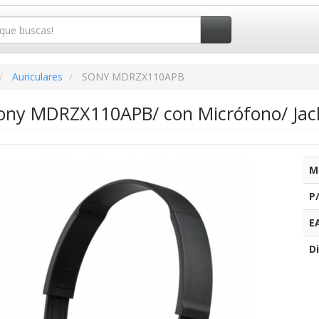
Auriculares
SONY MDRZX110APB
Sony MDRZX110APB/ con Micrófono/ Jac
M
P
E
Di