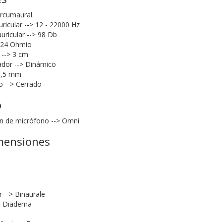
ircumaural
ricular --> 12 - 22000 Hz
auricular --> 98 Db
> 24 Ohmio
 --> 3 cm
ador --> Dinámico
 3,5 mm
o --> Cerrado
o
ón de micrófono --> Omni
mensiones
r --> Binaurale
-> Diadema