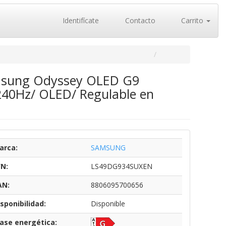
Identifícate
Contacto
Carrito
msung Odyssey OLED G9
40Hz/ OLED/ Regulable en
arca:
SAMSUNG
/N:
LS49DG934SUXEN
AN:
8806095700656
sponibilidad:
Disponible
lase energética: