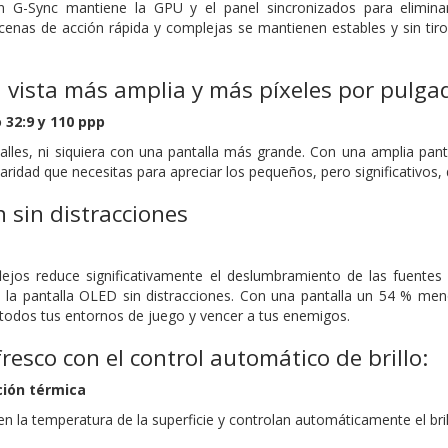
n G-Sync mantiene la GPU y el panel sincronizados para eliminar 
cenas de acción rápida y complejas se mantienen estables y sin 
 vista más amplia y más píxeles por pulga
 32:9 y 110 ppp
talles, ni siquiera con una pantalla más grande. Con una amplia pan
laridad que necesitas para apreciar los pequeños, pero significativos, d
 sin distracciones
flejos reduce significativamente el deslumbramiento de las fuentes
la pantalla OLED sin distracciones. Con una pantalla un 54 % menos 
odos tus entornos de juego y vencer a tus enemigos.
esco con el control automático de brillo:
ión térmica
en la temperatura de la superficie y controlan automáticamente el br