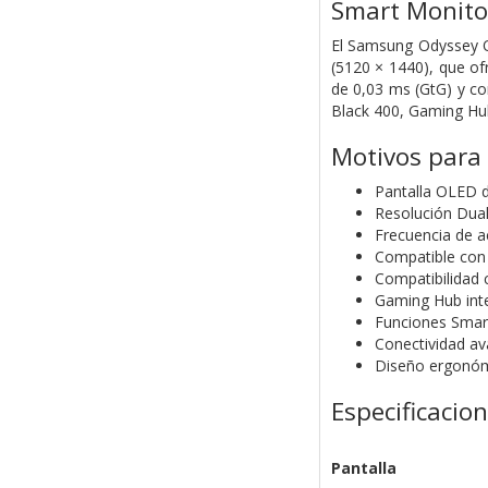
Smart Monit
El Samsung Odyssey 
(5120 × 1440), que of
de 0,03 ms (GtG) y co
Black 400, Gaming Hub
Motivos para
Pantalla OLED d
Resolución Dual
Frecuencia de a
Compatible con 
Compatibilidad
Gaming Hub int
Funciones Smart
Conectividad a
Diseño ergonómic
Especificacio
Pantalla