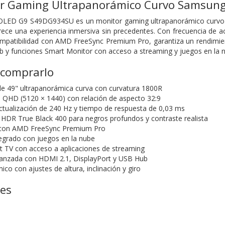
or Gaming Ultrapanorámico Curvo Samsun
OLED G9 S49DG934SU es un monitor gaming ultrapanorámico curvo 
rece una experiencia inmersiva sin precedentes. Con frecuencia de a
mpatibilidad con AMD FreeSync Premium Pro, garantiza un rendimiento
 y funciones Smart Monitor con acceso a streaming y juegos en la 
 comprarlo
e 49" ultrapanorámica curva con curvatura 1800R
 QHD (5120 × 1440) con relación de aspecto 32:9
ctualización de 240 Hz y tiempo de respuesta de 0,03 ms
HDR True Black 400 para negros profundos y contraste realista
 con AMD FreeSync Premium Pro
egrado con juegos en la nube
 TV con acceso a aplicaciones de streaming
vanzada con HDMI 2.1, DisplayPort y USB Hub
o con ajustes de altura, inclinación y giro
nes