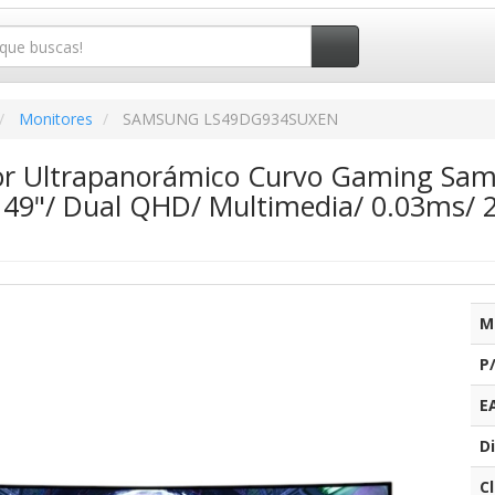
Monitores
SAMSUNG LS49DG934SUXEN
or Ultrapanorámico Curvo Gaming Sa
9"/ Dual QHD/ Multimedia/ 0.03ms/ 2
M
P
E
Di
C