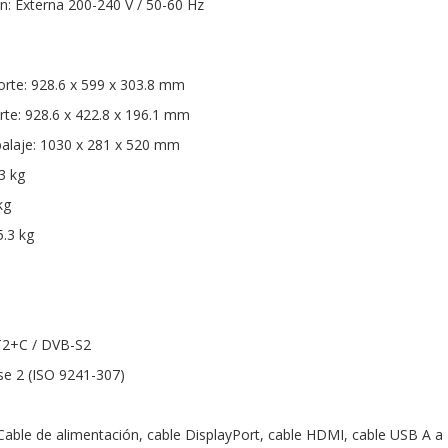
n: Externa 200-240 V / 50-60 Hz
rte: 928.6 x 599 x 303.8 mm
te: 928.6 x 422.8 x 196.1 mm
laje: 1030 x 281 x 520 mm
3 kg
kg
.3 kg
T2+C / DVB-S2
se 2 (ISO 9241-307)
 Cable de alimentación, cable DisplayPort, cable HDMI, cable USB A a