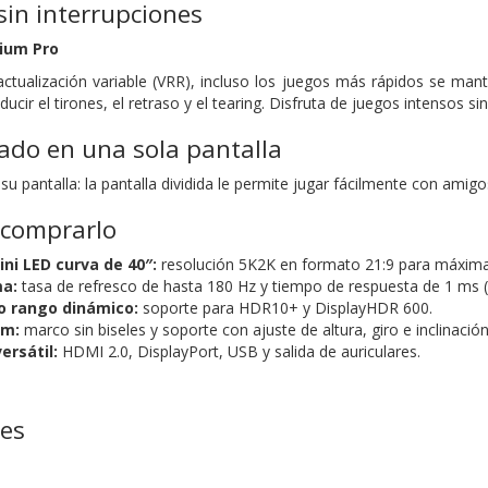
sin interrupciones
ium Pro
actualización variable (VRR), incluso los juegos más rápidos se ma
ucir el tirones, el retraso y el tearing. Disfruta de juegos intensos sin 
lado en una sola pantalla
 pantalla: la pantalla dividida le permite jugar fácilmente con amigo
 comprarlo
ni LED curva de 40″:
resolución 5K2K en formato 21:9 para máxima
ma:
tasa de refresco de hasta 180 Hz y tiempo de respuesta de 1 ms (
o rango dinámico:
soporte para HDR10+ y DisplayHDR 600.
um:
marco sin biseles y soporte con ajuste de altura, giro e inclinación
ersátil:
HDMI 2.0, DisplayPort, USB y salida de auriculares.
nes