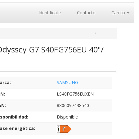
Identifícate
Contacto
Carrito
Odyssey G7 S40FG756EU 40"/
arca:
SAMSUNG
/N:
LS40FG756EUXEN
AN:
8806097438540
sponibilidad:
Disponible
lase energética: