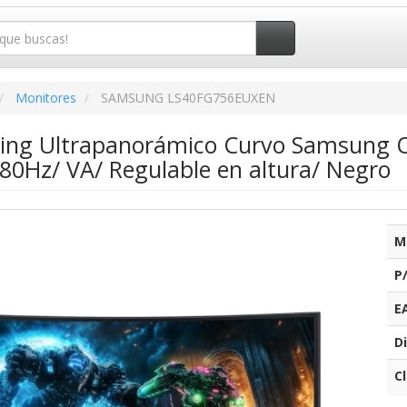
Monitores
SAMSUNG LS40FG756EUXEN
ing Ultrapanorámico Curvo Samsung 
80Hz/ VA/ Regulable en altura/ Negro
M
P
E
Di
C