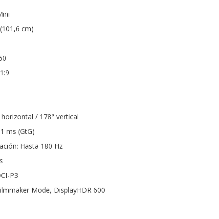
ini
(101,6 cm)
60
1:9
²
horizontal / 178° vertical
 1 ms (GtG)
zación: Hasta 180 Hz
s
DCI-P3
ilmmaker Mode, DisplayHDR 600