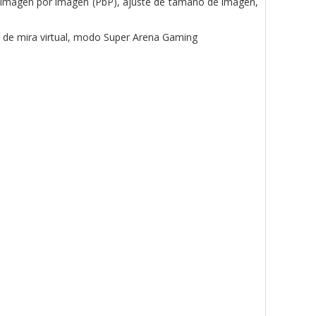
, imagen por imagen (PbP), ajuste de tamaño de imagen,
o de mira virtual, modo Super Arena Gaming