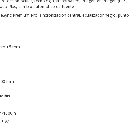
Protección ocular, tecnología sin parpadeo, imagen en imagen (PiP)
ado Plus, cambio automático de fuente
eSync Premium Pro, sincronización central, ecualizador negro, punt
0 mm ±5 mm
 100 mm
ación
h/1000 h
0.5 W