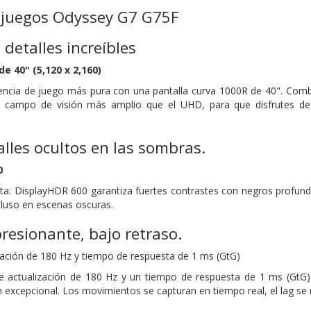
 juegos Odyssey G7 G75F
detalles increíbles
e 40" (5,120 x 2,160)
encia de juego más pura con una pantalla curva 1000R de 40". Combin
n campo de visión más amplio que el UHD, para que disfrutes de
lles ocultos en las sombras.
0
a: DisplayHDR 600 garantiza fuertes contrastes con negros profundos
cluso en escenas oscuras.
resionante, bajo retraso.
zación de 180 Hz y tiempo de respuesta de 1 ms (GtG)
e actualización de 180 Hz y un tiempo de respuesta de 1 ms (GtG),
ón excepcional. Los movimientos se capturan en tiempo real, el lag se