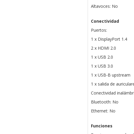
Altavoces: No
Conectividad
Puertos:
1 x DisplayPort 1.4
2 x HDMI 2.0
1 x USB 2.0
1 x USB 3.0
1 x USB-B upstream
1 x salida de auricula
Conectividad inalámbr
Bluetooth: No
Ethernet: No
Funciones