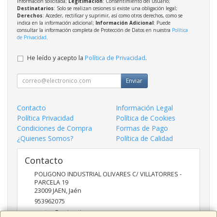
información solicitada;
Legitimación
: Consentimiento del usuario;
Destinatarios
: Solo se realizan cesiones si existe una obligación legal;
Derechos
: Acceder, rectificar y suprimir, así como otros derechos, como se
indica en la información adicional;
Información Adicional
: Puede
consultar la información completa de Protección de Datos en nuestra
Política
de Privacidad
.
He leído y acepto la
Política de Privacidad
.
Enviar
Contacto
Información Legal
Política Privacidad
Política de Cookies
Condiciones de Compra
Formas de Pago
¿Quienes Somos?
Política de Calidad
Contacto
POLIGONO INDUSTRIAL OLIVARES C/ VILLATORRES -
PARCELA 19
23009
JAEN
,
Jaén
953962075
ventas@univertia.es