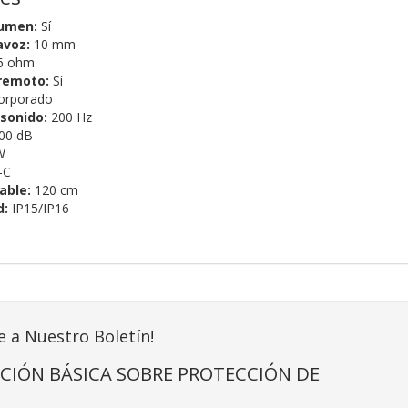
lumen:
Sí
avoz:
10 mm
6 ohm
 remoto:
Sí
orporado
sonido:
200 Hz
00 dB
W
-C
able:
120 cm
d:
IP15/IP16
e a Nuestro Boletín!
CIÓN BÁSICA SOBRE PROTECCIÓN DE