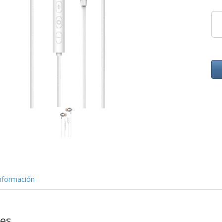
nformación
nes