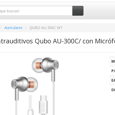
Auriculares
QUBO AU-300C WT
Intrauditivos Qubo AU-300C/ con Micróf
M
P
E
Di