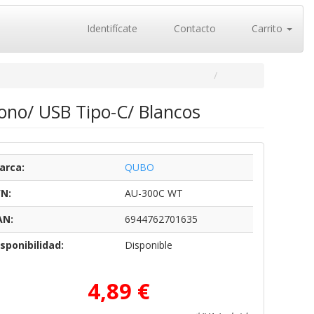
Identifícate
Contacto
Carrito
ono/ USB Tipo-C/ Blancos
arca:
QUBO
/N:
AU-300C WT
AN:
6944762701635
sponibilidad:
Disponible
4,89 €