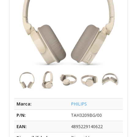
Marca:
PHILIPS
P/N:
TAH3209BG/00
EAN:
4895229140622