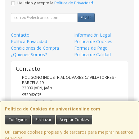
He leído y acepto la
Política de Privacidad
.
Enviar
Contacto
Información Legal
Política Privacidad
Política de Cookies
Condiciones de Compra
Formas de Pago
¿Quienes Somos?
Política de Calidad
Contacto
POLIGONO INDUSTRIAL OLIVARES C/ VILLATORRES -
PARCELA 19
23009
JAEN
,
Jaén
953962075
ventas@univertia.es
Política de Cookies de univertiaonline.com
Configurar
Rechazar
Aceptar Cookies
Horario
09:30 -14:00 Y 16:30- 20:00 HORAS
Utilizamos cookies propias y de terceros para mejorar nuestros
servicios.