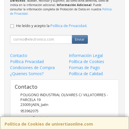
Derechos
: Acceder, rectificar y suprimir, así como otros derechos, como se
indica en la información adicional;
Información Adicional
: Puede
consultar la información completa de Protección de Datos en nuestra
Política
de Privacidad
.
He leído y acepto la
Política de Privacidad
.
Enviar
Contacto
Información Legal
Política Privacidad
Política de Cookies
Condiciones de Compra
Formas de Pago
¿Quienes Somos?
Política de Calidad
Contacto
POLIGONO INDUSTRIAL OLIVARES C/ VILLATORRES -
PARCELA 19
23009
JAEN
,
Jaén
953962075
ventas@univertia.es
Política de Cookies de univertiaonline.com