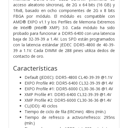
acceso aleatorio síncrona), de 2G x 64 bits (16 GB) y
1Rx8, basado en ocho componentes de 2G x 8 bits
FBGA por módulo. El módulo es compatible con
AMD® EXPO v1.1 y los Perfiles de Memoria Extremos
de Intel® (Intel® XMP) 3.0. Cada módulo ha sido
probado para funcionar a DDR5-6400 con una latencia
baja de 32-39-39 a 1.4V. Los SPD están programados
con la latencia estándar JEDEC DDR5-4800 de 40-39-
39 a 1.1V. Cada DIMM de 288 pines utiliza dedos de
contacto de oro.
Características
Default (JEDEC): DDR5-4800 CL40-39-39 @1.1V
EXPO Profile #0: DDR5-6400 CL32-39-39 @1.4V
EXPO Profile #1: DDR5-6000 CL30-36-36 @1.4V
XMP Profile #1: DDR5-6400 CL32-39-39 @1.4V
XMP Profile #2: DDR5-6000 CL30-36-36 @1.4V
CL(IDD): 40 ciclos
Tiempo de ciclo de fila (tRCmin): 48ns (mín.)
Tiempo de refresco a activo/refresco: 295ns
(mín.)