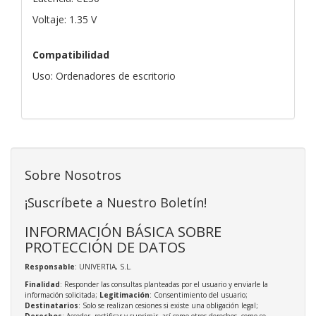
Voltaje: 1.35 V
Compatibilidad
Uso: Ordenadores de escritorio
Sobre Nosotros
¡Suscríbete a Nuestro Boletín!
INFORMACIÓN BÁSICA SOBRE
PROTECCIÓN DE DATOS
Responsable
: UNIVERTIA, S.L.
Finalidad
: Responder las consultas planteadas por el usuario y enviarle la
información solicitada;
Legitimación
: Consentimiento del usuario;
Destinatarios
: Solo se realizan cesiones si existe una obligación legal;
Derechos
: Acceder, rectificar y suprimir, así como otros derechos, como se