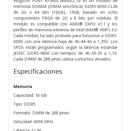
Kingston FURY KF560C36BBE2-16 es un módulo de
memoria SDRAM (DRAM sincrónica) DDR5-6000 CL36
de 2G x 64 bits (16GB), 1Rx8, basado en ocho
componentes FBGA de 2G x 8 bits por módulo. El
módulo es compatible con AMD® EXPO v1.1 y los
perfiles de memoria extrema de Intel (Intel® XMP) 3.0.
Cada módulo ha sido probado para funcionar a DDR5-
6000 con una latencia baja de 36-44-44 a 1,35V. Los
SPDs están programados según la latencia estándar
JEDEC DDR5-4800 con tiempos de 40-39-39 a 1,1V.
Cada DIMM de 288 pines utiliza contactos dorados.
Especificaciones
Memoria
Capacidad: 16 GB
Tipo: DDR5
Formato: DIMM de 288 pines
Velocidad: 6000 MHz
Latencia: CL36