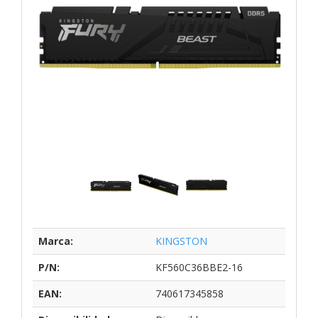
Marca:
KINGSTON
P/N:
KF560C36BBE2-16
EAN:
740617345858