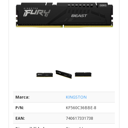
Marca:
KINGSTON
P/N:
KF560C36BBE-8
EAN:
740617331738