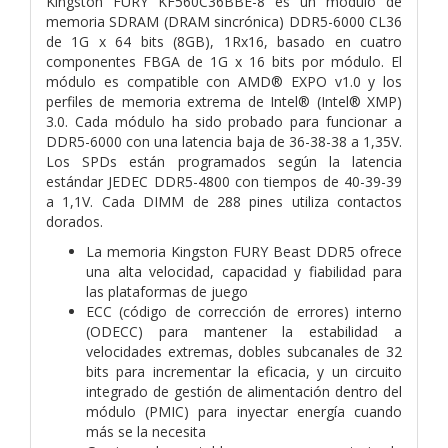
Kingston FURY KF560C36BBE-8 es un módulo de
memoria SDRAM (DRAM sincrónica) DDR5-6000 CL36
de 1G x 64 bits (8GB), 1Rx16, basado en cuatro
componentes FBGA de 1G x 16 bits por módulo. El
módulo es compatible con AMD® EXPO v1.0 y los
perfiles de memoria extrema de Intel® (Intel® XMP)
3.0. Cada módulo ha sido probado para funcionar a
DDR5-6000 con una latencia baja de 36-38-38 a 1,35V.
Los SPDs están programados según la latencia
estándar JEDEC DDR5-4800 con tiempos de 40-39-39
a 1,1V. Cada DIMM de 288 pines utiliza contactos
dorados.
La memoria Kingston FURY Beast DDR5 ofrece
una alta velocidad, capacidad y fiabilidad para
las plataformas de juego
ECC (código de corrección de errores) interno
(ODECC) para mantener la estabilidad a
velocidades extremas, dobles subcanales de 32
bits para incrementar la eficacia, y un circuito
integrado de gestión de alimentación dentro del
módulo (PMIC) para inyectar energía cuando
más se la necesita