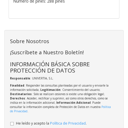
Número de pines: 288 pines
Sobre Nosotros
¡Suscríbete a Nuestro Boletín!
INFORMACIÓN BÁSICA SOBRE
PROTECCIÓN DE DATOS
Responsable
: UNIVERTIA, S.L.
Finalidad
: Responder las consultas planteadas por el usuario y enviarle la
información solicitada;
Legitimación
: Consentimiento del usuario;
Destinatarios
: Solo se realizan cesiones si existe una obligación legal;
Derechos
: Acceder, rectificar y suprimir, así como otros derechos, como se
indica en la información adicional;
Información Adicional
: Puede
consultar la información completa de Protección de Datos en nuestra
Política
de Privacidad
.
He leído y acepto la
Política de Privacidad
.