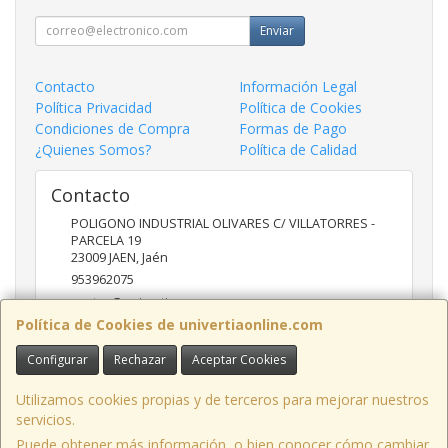
Enviar
Contacto
Información Legal
Política Privacidad
Política de Cookies
Condiciones de Compra
Formas de Pago
¿Quienes Somos?
Política de Calidad
Contacto
POLIGONO INDUSTRIAL OLIVARES C/ VILLATORRES -
PARCELA 19
23009
JAEN
,
Jaén
953962075
ventas@univertia.es
Política de Cookies de univertiaonline.com
Configurar
Rechazar
Aceptar Cookies
Horario
09:30 -14:00 Y 16:30- 20:00 HORAS
Utilizamos cookies propias y de terceros para mejorar nuestros
servicios.
Puede obtener más información, o bien conocer cómo cambiar