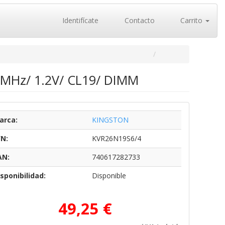
Identifícate
Contacto
Carrito
MHz/ 1.2V/ CL19/ DIMM
arca:
KINGSTON
/N:
KVR26N19S6/4
AN:
740617282733
sponibilidad:
Disponible
49,25 €