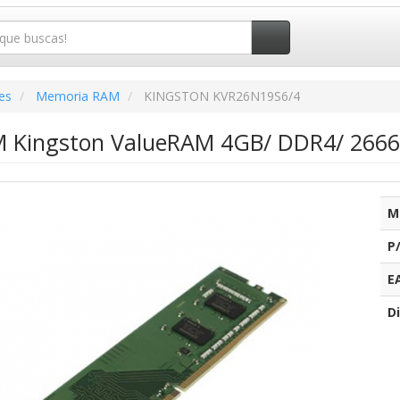
es
Memoria RAM
KINGSTON KVR26N19S6/4
 Kingston ValueRAM 4GB/ DDR4/ 2666
M
P
E
Di