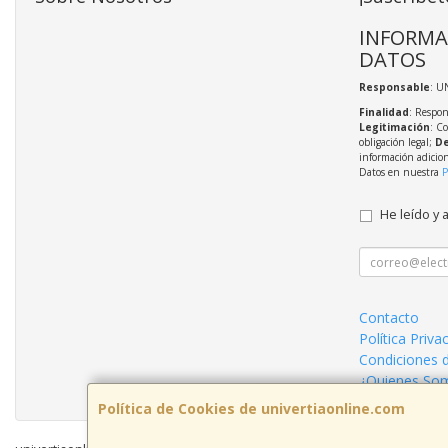
INFORMA
DATOS
Responsable
: U
Finalidad
: Respon
Legitimación
: C
obligación legal;
De
información adicio
Datos en nuestra
P
He leído y 
Contacto
Política Priva
Condiciones 
¿Quienes So
Política de Cookies de univertiaonline.com