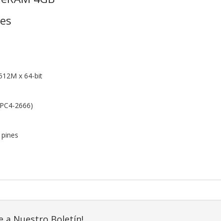
nes
512M x 64-bit
(PC4-2666)
 pines
e a Nuestro Boletín!