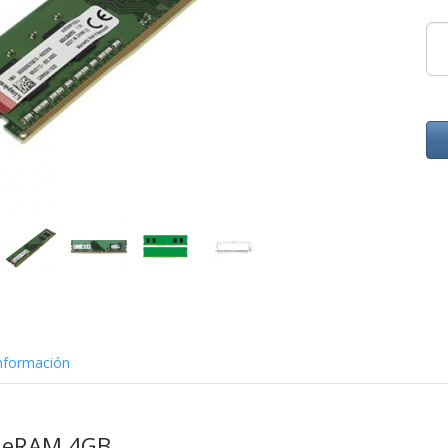
nformación
lueRAM 4GB