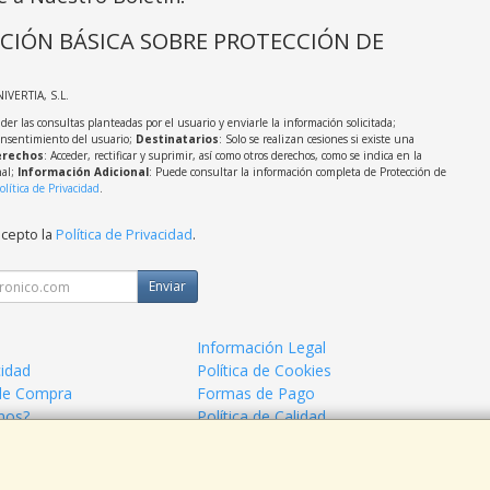
CIÓN BÁSICA SOBRE PROTECCIÓN DE
NIVERTIA, S.L.
der las consultas planteadas por el usuario y enviarle la información solicitada;
onsentimiento del usuario;
Destinatarios
: Solo se realizan cesiones si existe una
rechos
: Acceder, rectificar y suprimir, así como otros derechos, como se indica en la
nal;
Información Adicional
: Puede consultar la información completa de Protección de
olítica de Privacidad
.
acepto la
Política de Privacidad
.
Enviar
Información Legal
cidad
Política de Cookies
de Compra
Formas de Pago
mos?
Política de Calidad