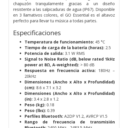
chapuzón tranquilamente gracias a un diseño
resistente a las salpicaduras de agua (IP67). Disponible
en 3 llamativos colores, el GO Essential es el altavoz
perfecto para llevar tu música a todas partes.
Especificaciones
Temperatura de funcionamiento:
45 °C
Tiempo de carga de la batería (horas):
2.5
Potencia de salida:
3.1 W RMS
Signal to Noise Ratio (dB, below rated 1kHz
power at 8Ω, A-weighted):
> 80 dB
Respuesta en frecuencia activa:
180Hz –
20kHz
Dimensiones (Ancho x Alto x Profundidad)
(cm):
8.6 x 7.1 x 3.2
Dimensiones (Ancho x Alto x Profundidad)
(in):
3.4 x 2.8 x 1.2
Peso (kg):
0.18
Peso (lbs):
0.39
Perfiles Bluetooth:
A2DP V1.2, AVRCP V1.5
Rango de frecuencia de transmisión
Bluetooth:
2400 MHz - 2483.5 MHz