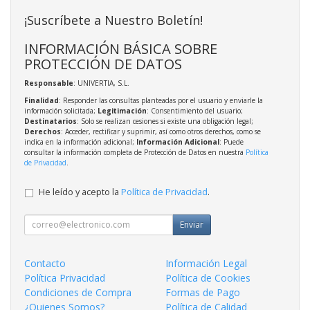
¡Suscríbete a Nuestro Boletín!
INFORMACIÓN BÁSICA SOBRE
PROTECCIÓN DE DATOS
Responsable
: UNIVERTIA, S.L.
Finalidad
: Responder las consultas planteadas por el usuario y enviarle la
información solicitada;
Legitimación
: Consentimiento del usuario;
Destinatarios
: Solo se realizan cesiones si existe una obligación legal;
Derechos
: Acceder, rectificar y suprimir, así como otros derechos, como se
indica en la información adicional;
Información Adicional
: Puede
consultar la información completa de Protección de Datos en nuestra
Política
de Privacidad
.
He leído y acepto la
Política de Privacidad
.
Enviar
Contacto
Información Legal
Política Privacidad
Política de Cookies
Condiciones de Compra
Formas de Pago
¿Quienes Somos?
Política de Calidad