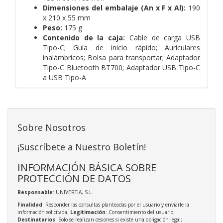
Dimensiones del embalaje (An x F x Al):
190
x 210 x 55 mm
Peso:
175 g
Contenido de la caja:
Cable de carga USB
Tipo-C; Guía de inicio rápido; Auriculares
inalámbricos; Bolsa para transportar; Adaptador
Tipo-C Bluetooth BT700; Adaptador USB Tipo-C
a USB Tipo-A
Sobre Nosotros
¡Suscríbete a Nuestro Boletín!
INFORMACIÓN BÁSICA SOBRE
PROTECCIÓN DE DATOS
Responsable
: UNIVERTIA, S.L.
Finalidad
: Responder las consultas planteadas por el usuario y enviarle la
información solicitada;
Legitimación
: Consentimiento del usuario;
Destinatarios
: Solo se realizan cesiones si existe una obligación legal;