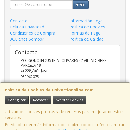
Enviar
Contacto
Información Legal
Política Privacidad
Política de Cookies
Condiciones de Compra
Formas de Pago
¿Quienes Somos?
Política de Calidad
Contacto
POLIGONO INDUSTRIAL OLIVARES C/ VILLATORRES -
PARCELA 19
23009
JAEN
,
Jaén
953962075
ventas@univertia.es
Política de Cookies de univertiaonline.com
Configurar
Rechazar
Aceptar Cookies
Horario
09:30 -14:00 Y 16:30- 20:00 HORAS
Utilizamos cookies propias y de terceros para mejorar nuestros
servicios.
Puede obtener más información, o bien conocer cómo cambiar