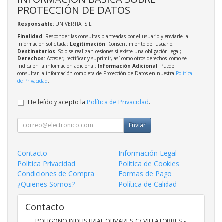
PROTECCIÓN DE DATOS
Responsable
: UNIVERTIA, S.L.
Finalidad
: Responder las consultas planteadas por el usuario y enviarle la
información solicitada;
Legitimación
: Consentimiento del usuario;
Destinatarios
: Solo se realizan cesiones si existe una obligación legal;
Derechos
: Acceder, rectificar y suprimir, así como otros derechos, como se
indica en la información adicional;
Información Adicional
: Puede
consultar la información completa de Protección de Datos en nuestra
Política
de Privacidad
.
He leído y acepto la
Política de Privacidad
.
Enviar
Contacto
Información Legal
Política Privacidad
Política de Cookies
Condiciones de Compra
Formas de Pago
¿Quienes Somos?
Política de Calidad
Contacto
POLIGONO INDUSTRIAL OLIVARES C/ VILLATORRES -