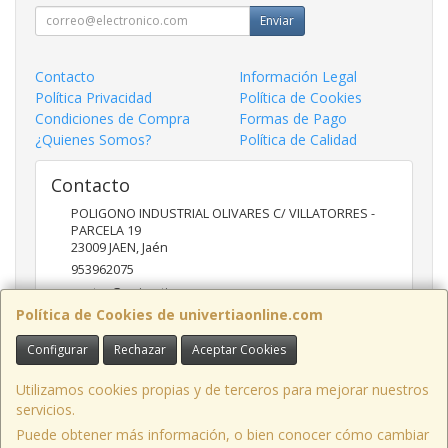
Enviar
Contacto
Información Legal
Política Privacidad
Política de Cookies
Condiciones de Compra
Formas de Pago
¿Quienes Somos?
Política de Calidad
Contacto
POLIGONO INDUSTRIAL OLIVARES C/ VILLATORRES -
PARCELA 19
23009
JAEN
,
Jaén
953962075
ventas@univertia.es
Política de Cookies de univertiaonline.com
Configurar
Rechazar
Aceptar Cookies
Horario
09:30 -14:00 Y 16:30- 20:00 HORAS
Utilizamos cookies propias y de terceros para mejorar nuestros
servicios.
Puede obtener más información, o bien conocer cómo cambiar