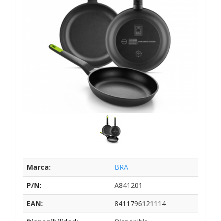
Marca:
BRA
P/N:
A841201
EAN:
8411796121114