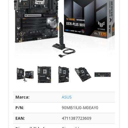
Marca:
ASUS
P/N:
90MB1IU0-M0EAY0
EAN:
4711387723609