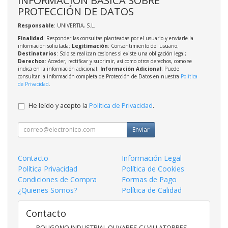
PROTECCIÓN DE DATOS
Responsable
: UNIVERTIA, S.L.
Finalidad
: Responder las consultas planteadas por el usuario y enviarle la
información solicitada;
Legitimación
: Consentimiento del usuario;
Destinatarios
: Solo se realizan cesiones si existe una obligación legal;
Derechos
: Acceder, rectificar y suprimir, así como otros derechos, como se
indica en la información adicional;
Información Adicional
: Puede
consultar la información completa de Protección de Datos en nuestra
Política
de Privacidad
.
He leído y acepto la
Política de Privacidad
.
Enviar
Contacto
Información Legal
Política Privacidad
Política de Cookies
Condiciones de Compra
Formas de Pago
¿Quienes Somos?
Política de Calidad
Contacto
POLIGONO INDUSTRIAL OLIVARES C/ VILLATORRES -