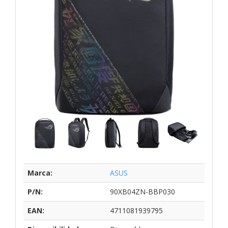
Marca:
ASUS
P/N:
90XB04ZN-BBP030
EAN:
4711081939795