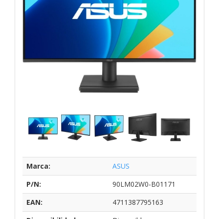
Marca:
ASUS
P/N:
90LM02W0-B01171
EAN:
4711387795163