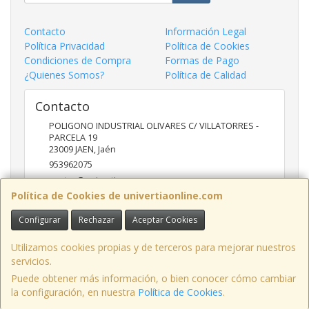
Contacto
Información Legal
Política Privacidad
Política de Cookies
Condiciones de Compra
Formas de Pago
¿Quienes Somos?
Política de Calidad
Contacto
POLIGONO INDUSTRIAL OLIVARES C/ VILLATORRES -
PARCELA 19
23009
JAEN
,
Jaén
953962075
ventas@univertia.es
Política de Cookies de univertiaonline.com
Configurar
Rechazar
Aceptar Cookies
Horario
09:30 -14:00 Y 16:30- 20:00 HORAS
Utilizamos cookies propias y de terceros para mejorar nuestros
servicios.
Puede obtener más información, o bien conocer cómo cambiar
la configuración, en nuestra
Política de Cookies
.
, , , , España. - C.I.F.: B23639248 - Tfno: