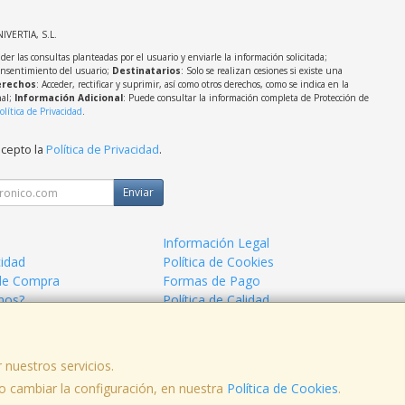
NIVERTIA, S.L.
der las consultas planteadas por el usuario y enviarle la información solicitada;
onsentimiento del usuario;
Destinatarios
: Solo se realizan cesiones si existe una
rechos
: Acceder, rectificar y suprimir, así como otros derechos, como se indica en la
nal;
Información Adicional
: Puede consultar la información completa de Protección de
olítica de Privacidad
.
acepto la
Política de Privacidad
.
Enviar
Información Legal
cidad
Política de Cookies
de Compra
Formas de Pago
mos?
Política de Calidad
 nuestros servicios.
 cambiar la configuración, en nuestra
Política de Cookies
.
, , , , España. - C.I.F.: B23639248 - Tfno: