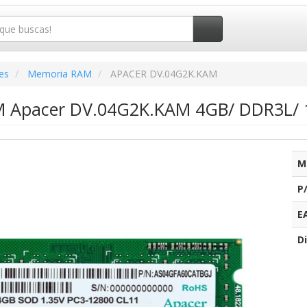
es
Memoria RAM
APACER DV.04G2K.KAM
 Apacer DV.04G2K.KAM 4GB/ DDR3L/ 
M
P
E
Di