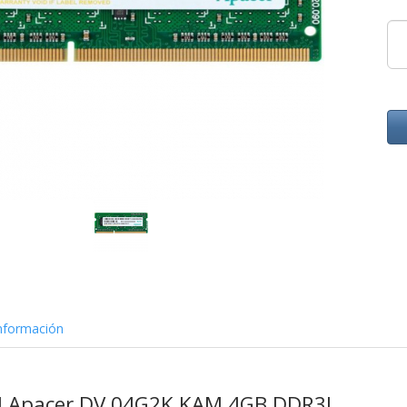
nformación
 Apacer DV.04G2K.KAM 4GB DDR3L