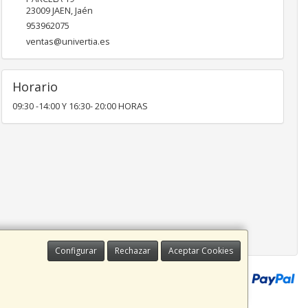
23009
JAEN
,
Jaén
953962075
ventas@univertia.es
Horario
09:30 -14:00 Y 16:30- 20:00 HORAS
Configurar
Rechazar
Aceptar Cookies