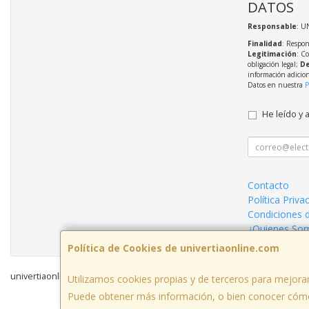
DATOS
Responsable
: U
Finalidad
: Respon
Legitimación
: C
obligación legal;
De
información adicio
Datos en nuestra
P
He leído y 
Contacto
Política Priva
Condiciones 
¿Quienes So
Política de Cookies de univertiaonline.com
univertiaonline.com © 2026
Utilizamos cookies propias y de terceros para mejorar
Puede obtener más información, o bien conocer cómo