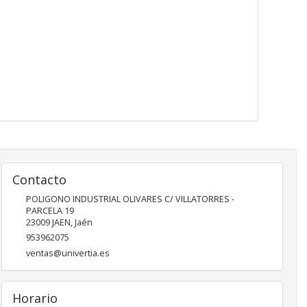
Contacto
POLIGONO INDUSTRIAL OLIVARES C/ VILLATORRES -
PARCELA 19
23009
JAEN
,
Jaén
953962075
ventas@univertia.es
Horario