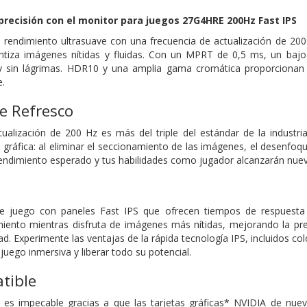
precisión con el monitor para juegos 27G4HRE 200Hz Fast IPS
 rendimiento ultrasuave con una frecuencia de actualización de 20
antiza imágenes nítidas y fluidas. Con un MPRT de 0,5 ms, un bajo
y sin lágrimas. HDR10 y una amplia gama cromática proporcionan
e.
e Refresco
ualización de 200 Hz es más del triple del estándar de la industri
ta gráfica: al eliminar el seccionamiento de las imágenes, el desenfo
endimiento esperado y tus habilidades como jugador alcanzarán nue
de juego con paneles Fast IPS que ofrecen tiempos de respuesta
ento mientras disfruta de imágenes más nítidas, mejorando la prec
ad. Experimente las ventajas de la rápida tecnología IPS, incluidos col
juego inmersiva y liberar todo su potencial.
tible
 es impecable gracias a que las tarjetas gráficas* NVIDIA de nue