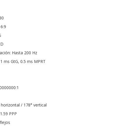
80
16:9
S
ED
zación: Hasta 200 Hz
 1 ms GtG, 0.5 ms MPRT
80000000:1
horizontal / 178° vertical
81.59 PPP
flejos