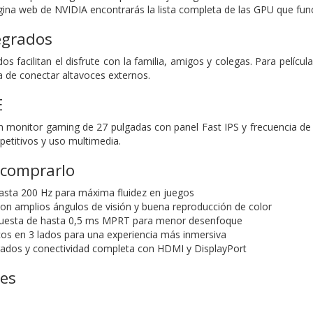
gina web de NVIDIA encontrarás la lista completa de las GPU que f
egrados
os facilitan el disfrute con la familia, amigos y colegas. Para pelíc
a de conectar altavoces externos.
E
monitor gaming de 27 pulgadas con panel Fast IPS y frecuencia de h
petitivos y uso multimedia.
 comprarlo
asta 200 Hz para máxima fluidez en juegos
con amplios ángulos de visión y buena reproducción de color
uesta de hasta 0,5 ms MPRT para menor desenfoque
os en 3 lados para una experiencia más inmersiva
rados y conectividad completa con HDMI y DisplayPort
nes