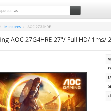
Monitores
AOC 27G4HRE
ng AOC 27G4HRE 27"/ Full HD/ 1ms/ 2
M
P
E
Di
C