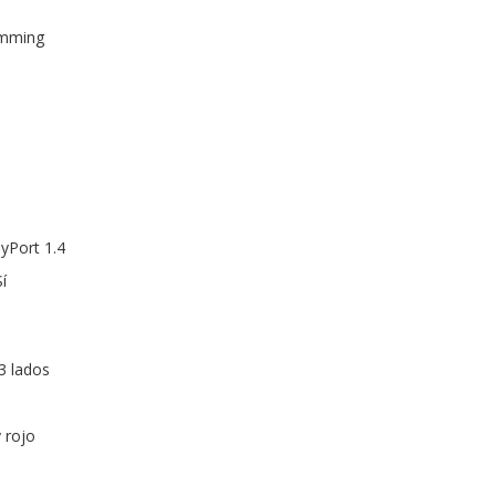
imming
ayPort 1.4
í
3 lados
 rojo