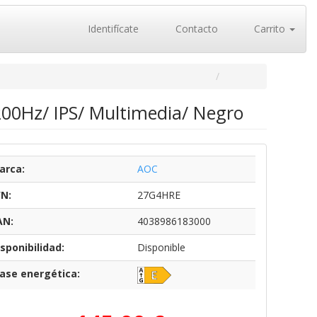
Identifícate
Contacto
Carrito
00Hz/ IPS/ Multimedia/ Negro
arca:
AOC
/N:
27G4HRE
AN:
4038986183000
sponibilidad:
Disponible
lase energética: