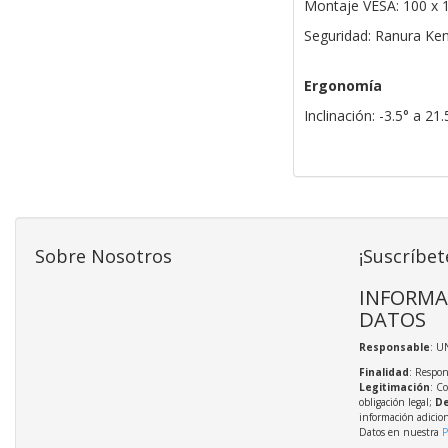
Montaje VESA: 100 x
Seguridad: Ranura Ke
Ergonomía
Inclinación: -3.5° a 21.
Sobre Nosotros
¡Suscríbet
INFORMA
DATOS
Responsable
: U
Finalidad
: Respon
Legitimación
: C
obligación legal;
De
información adicio
Datos en nuestra
P