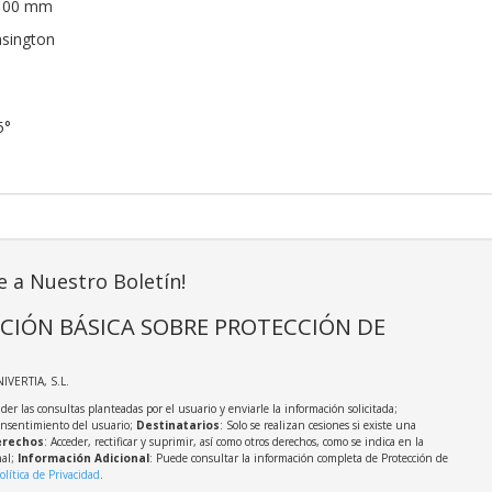
 100 mm
nsington
5°
e a Nuestro Boletín!
CIÓN BÁSICA SOBRE PROTECCIÓN DE
NIVERTIA, S.L.
der las consultas planteadas por el usuario y enviarle la información solicitada;
onsentimiento del usuario;
Destinatarios
: Solo se realizan cesiones si existe una
rechos
: Acceder, rectificar y suprimir, así como otros derechos, como se indica en la
nal;
Información Adicional
: Puede consultar la información completa de Protección de
olítica de Privacidad
.