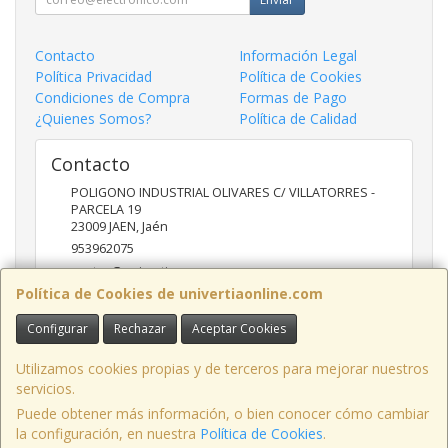
Contacto
Información Legal
Política Privacidad
Política de Cookies
Condiciones de Compra
Formas de Pago
¿Quienes Somos?
Política de Calidad
Contacto
POLIGONO INDUSTRIAL OLIVARES C/ VILLATORRES -
PARCELA 19
23009
JAEN
,
Jaén
953962075
ventas@univertia.es
Política de Cookies de univertiaonline.com
Configurar
Rechazar
Aceptar Cookies
Horario
09:30 -14:00 Y 16:30- 20:00 HORAS
Utilizamos cookies propias y de terceros para mejorar nuestros
servicios.
Puede obtener más información, o bien conocer cómo cambiar
la configuración, en nuestra
Política de Cookies
.
, , , , España. - C.I.F.: B23639248 - Tfno: