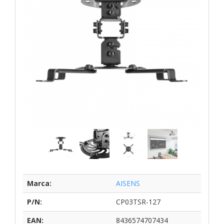
Marca:
AISENS
P/N:
CP03TSR-127
EAN:
8436574707434