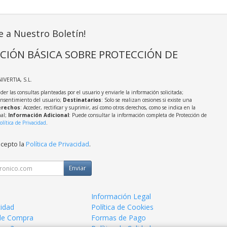
e a Nuestro Boletín!
CIÓN BÁSICA SOBRE PROTECCIÓN DE
NIVERTIA, S.L.
der las consultas planteadas por el usuario y enviarle la información solicitada;
onsentimiento del usuario;
Destinatarios
: Solo se realizan cesiones si existe una
rechos
: Acceder, rectificar y suprimir, así como otros derechos, como se indica en la
nal;
Información Adicional
: Puede consultar la información completa de Protección de
olítica de Privacidad
.
acepto la
Política de Privacidad
.
Enviar
Información Legal
cidad
Política de Cookies
de Compra
Formas de Pago