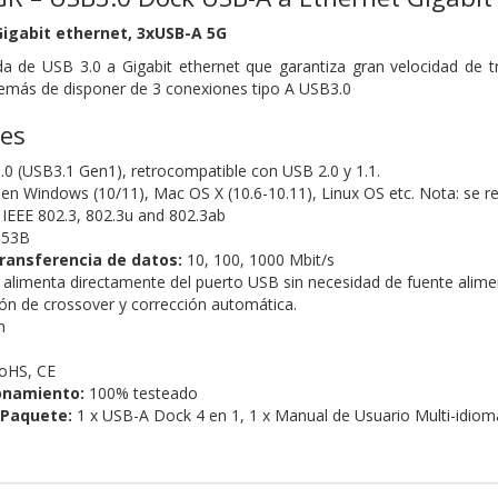
igabit ethernet, 3xUSB-A 5G
da de USB 3.0 a Gigabit ethernet que garantiza gran velocidad de
emás de disponer de 3 conexiones tipo A USB3.0
nes
0 (USB3.1 Gen1), retrocompatible con USB 2.0 y 1.1.
o en Windows (10/11), Mac OS X (10.6-10.11), Linux OS etc. Nota: se r
IEEE 802.3, 802.3u and 802.3ab
53B
transferencia de datos:
10, 100, 1000 Mbit/s
se alimenta directamente del puerto USB sin necesidad de fuente alime
ón de crossover y corrección automática.
m
oHS, CE
onamiento:
100% testeado
 Paquete:
1 x USB-A Dock 4 en 1,
1 x Manual de Usuario Multi-idiom