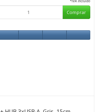
*IVA Incluido
Comprar
 + HUB 3xUSB-A, Gris, 15cm