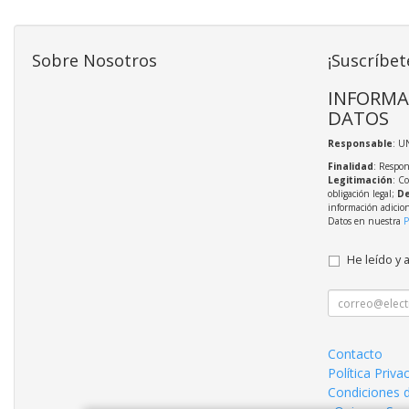
Sobre Nosotros
¡Suscríbet
INFORMA
DATOS
Responsable
: U
Finalidad
: Respon
Legitimación
: C
obligación legal;
De
información adicio
Datos en nuestra
P
He leído y 
Contacto
Política Priva
Condiciones 