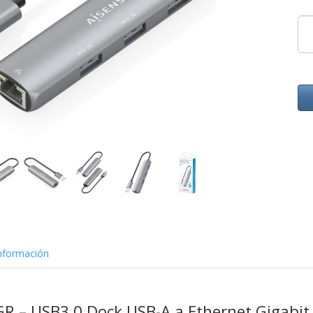
nformación
R – USB3.0 Dock USB-A a Ethernet Gigabit